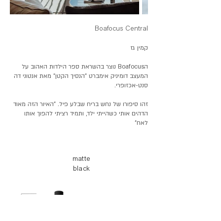
Boafocus Central
קמין גז
הBoafocus נוצר בהשראת ספר הילדות האהוב על
המעצב דומיניק אימברט "הנסיך הקטן" מאת אנטוני דה
סנט-אכזופרי.
זהו סיפורו של נחש בריח שבלע פיל. "האיור הזה מאוד
הדהים אותי כשהייתי ילד, ותמיד רציתי להפוך אותו
לאח"
matte
black