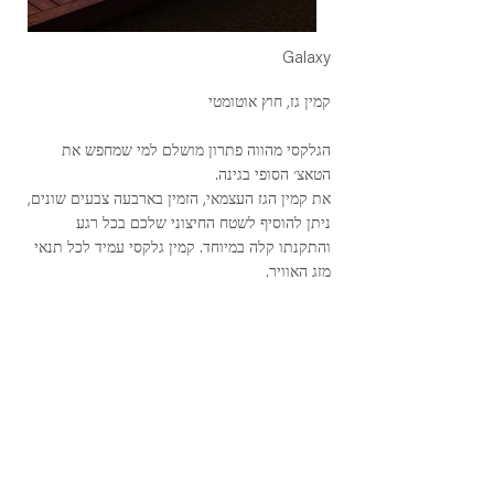
Galaxy
קמין גז, חוץ אוטומטי
הגלקסי מהווה פתרון מושלם למי שמחפש את
הטאצ׳ הסופי בגינה.
את קמין הגז העצמאי, הזמין בארבעה צבעים שונים,
ניתן להוסיף לשטח החיצוני שלכם בכל רגע
והתקנתו קלה במיוחד. קמין גלקסי עמיד לכל תנאי
מזג האוויר.
bright marble
dark marble
costume
concrete