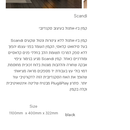
Scandi
קמין ביו-אתנול בעיצוב סקנדינבי
קמין ביו-אתנול ללא צינורות ונטול שקעים Scandi
בעל סילוואט קלאסי, הקמין העומד בפני עצמו יהפוך
ללא ספק למרכז תשומת הלב בחללי פנים קלאסיים
ומודרניים כאחד. קמין Scandi מגיע בגימור ציפוי
אבקה שחורה והלהבות מוגנות בלוח זכוכית מחוסמת.
דמוי בולי עץ בעבודת יד מספקים מראה מציאותי
שהופך את האח הסקנדינבית הזה לדקורטיבי עוד
יותר. פתרון Plug&Play מבטיח שליטה אינטואיטיבית
וקלה בקמין.
Size
1100mm x 400mm x 322mm
black